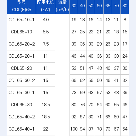
型号
配用电机
流量
30
40
50
60
65
70
80
CDL(F)65
(kW)
(m³/h)
CDL65-10-1
4.0
19
18
16
14
13
11
8
CDL65-10
5.5
27
25
23
21
20
18
15
CDL65-20-2
7.5
39
36
33
29
26
23
17
CDL65-20-1
11
46
44
40
36
33
30
24
CDL65-20
11
53
51
47
43
40
37
30
CDL65-30-2
15
66
62
56
50
46
41
32
CDL65-30-1
15
73
69
63
57
53
48
39
CDL65-30
18.5
80
76
70
64
60
55
46
CDL65-40-2
18.5
92
87
80
71
66
60
47
CDL65-40-1
22
100
94
87
78
73
67
54