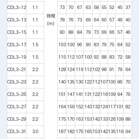
CDL3-12
1.1
73
70
67
63
58
55
52
45
37
扬程
CDL3-13
1.1
78
76
73
69
64
60
57
49
40
(m)
CDL3-15
1.1
90
88
84
79
73
69
66
57
46
CDL3-17
1.5
103
100
96
90
83
79
75
64
52
CDL3-19
1.5
115
112
107
100
92
88
83
72
58
CDL3-21
2.2
128
124
119
112
102
98
91
79
64
CDL3-23
2.2
140
135
130
122
112
107
100
86
70
CDL3-25
2.2
151
147
141
131
122
116
109
94
76
CDL3-27
2.2
164
159
152
143
132
124
117
101
82
CDL3-29
2.2
175
170
163
153
142
133
126
109
88
CDL3-31
3.0
187
182
175
165
153
142
135
116
94