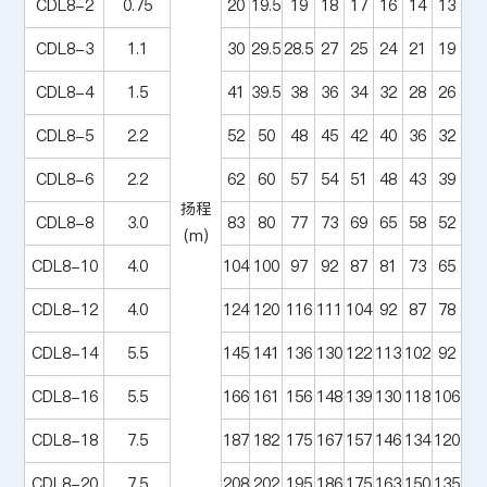
CDL8-2
0.75
20
19.5
19
18
17
16
14
13
CDL8-3
1.1
30
29.5
28.5
27
25
24
21
19
CDL8-4
1.5
41
39.5
38
36
34
32
28
26
CDL8-5
2.2
52
50
48
45
42
40
36
32
CDL8-6
2.2
62
60
57
54
51
48
43
39
扬程
CDL8-8
3.0
83
80
77
73
69
65
58
52
(m)
CDL8-10
4.0
104
100
97
92
87
81
73
65
CDL8-12
4.0
124
120
116
111
104
92
87
78
CDL8-14
5.5
145
141
136
130
122
113
102
92
CDL8-16
5.5
166
161
156
148
139
130
118
106
CDL8-18
7.5
187
182
175
167
157
146
134
120
CDL8-20
7.5
208
202
195
186
175
163
150
135