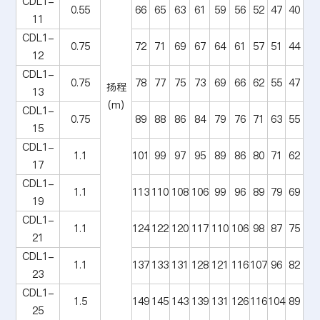
CDL1-
0.55
66
65
63
61
59
56
52
47
40
11
CDL1-
0.75
72
71
69
67
64
61
57
51
44
12
CDL1-
0.75
78
77
75
73
69
66
62
55
47
扬程
13
(m)
CDL1-
0.75
89
88
86
84
79
76
71
63
55
15
CDL1-
1.1
101
99
97
95
89
86
80
71
62
17
CDL1-
1.1
113
110
108
106
99
96
89
79
69
19
CDL1-
1.1
124
122
120
117
110
106
98
87
75
21
CDL1-
1.1
137
133
131
128
121
116
107
96
82
23
CDL1-
1.5
149
145
143
139
131
126
116
104
89
25