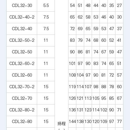
CDL32-30
5.5
54
51
48
44
40
35
27
CDL32-40-2
7.5
65
62
58
53
46
40
30
CDL32-40
7.5
72
69
65
59
53
47
37
CDL32-50-2
11
83
79
74
68
60
52
41
CDL32-50
11
90
86
81
74
67
59
47
CDL32-60-2
11
101
97
90
83
74
65
51
CDL32-60
11
108
104
97
90
81
72
57
CDL32-70-2
15
119
114
107
98
88
78
60
CDL32-70
15
126
121
113
105
95
85
67
CDL32-80-2
15
136
131
123
114
102
90
71
CDL32-80
15
144
138
130
120
109
97
77
扬程