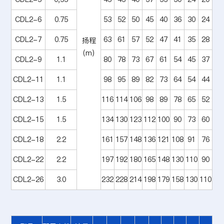
CDL2-6
0.75
53
52
50
45
40
36
30
24
CDL2-7
0.75
63
61
57
52
47
41
35
28
扬程
(m)
CDL2-9
1.1
80
78
73
67
61
54
45
37
CDL2-11
1.1
98
95
89
82
73
64
54
44
CDL2-13
1.5
116
114
106
98
89
78
65
52
CDL2-15
1.5
134
130
123
112
100
90
73
60
CDL2-18
2.2
161
157
148
136
121
108
91
76
CDL2-22
2.2
197
192
180
165
148
130
110
90
CDL2-26
3.0
232
228
214
198
179
158
130
110