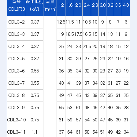
型号
配用电机
流量
12
1.6
2.0
2.4
2.8
3.0
3.2
3.6
4.0
CDL(F)3
(kW)
(m³/h)
CDL3-2
0.37
12.5
11.5
11
10.5
10
9
8
7
6
CDL3-3
0.37
19
18.5
17.5
16.5
15
14
13
11
9
CDL3-4
0.37
25
24
23
21.5
20
19
18
15
12
CDL3-5
0.37
31
30
29
27
25
23
22
19
16
CDL3-6
0.55
36
35
34
32
30
28
27
23
19
CDL3-7
0.55
43
41
39
37
34
32
31
27
22
CDL3-8
0.75
49
47
45
43
39
37
35
31
25
CDL3-9
0.75
55
53
51
48
45
42
40
35
28
CDL3-10
0.75
61
59
57
54
50
47
45
39
31
CDL3-11
1.1
67
64
61
58
54
51
49
42
34