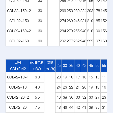
CDL32-140
30
255
242
229
216
196
172
142
CDL32-150-2
30
266
253
239
224
203
178
145
CDL32-150
30
274
260
246
231
210
185
152
CDL32-160-2
30
284
270
255
240
218
190
156
CDL32-160
30
292
277
262
246
225
197
163
型号
配用电机
流量
25
30
35
40
42
45
50
55
CDL(F)42
(kW)
(m³/h)
CDL42-10-1
3.0
20
19
18
17
16
15
13
11
CDL42-10
4.0
24
23
22
21
20
19
18
16
CDL42-20-2
5.5
40
38
36
33
32
30
27
23
CDL42-20
7.5
48
46
44
42
41
39
35
31