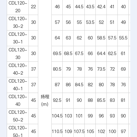
CDL120-
22
46
45
44.5
43.5
42.4
41
40
38
20
CDL120-
30
57
56
55
53.5
52
51
49
46.
30-2
CDL120-
30
64
63
62
60
58.5
57.5
55.5
52
30-1
CDL120-
30
69.5
68.5
67.5
66
64.4
62.5
61
57.
30
CDL120-
37
80.5
79
78
76
73.5
72
69
66
40-2
CDL120-
37
87
86
84.5
82
80
78
76
72
40-1
CDL120-
扬程
45
92.5
91
90
88
85.5
83
81
77
40
(m)
CDL120-
45
104.5
103
101
99
96
93
90
85.
50-2
CDL120-
45
110.5
109
107.5
105
102
100
97
92
50-1