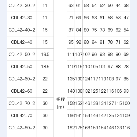
CDL42-30-2
11
63
61
58
54
52
50
44
38
CDL42-30
11
71
69
66
63
61
58
53
47
CDL42-40-2
15
87
84
80
75
73
69
62
54
CDL42-40
15
95
92
88
84
81
78
71
62
CDL42-50-2
18.5
111
107
102
96
93
88
80
69
CDL42-50
18.5
119
115
110
105
101
97
88
78
CDL42-60-2
22
135
130
124
117
113
108
97
85
CDL42-60
22
143
138
132
125
122
116
106
93
扬程
CDL42-70-2
30
158
152
146
138
134
127
115
100
(m)
CDL42-70
30
166
161
154
146
142
135
124
109
CDL42-80-2
30
182
175
168
159
154
146
133
116