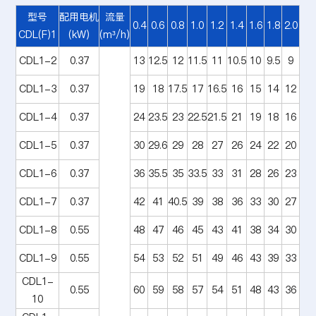
型号
配用电机
流量
0.4
0.6
0.8
1.0
1.2
1.4
1.6
1.8
2.0
CDL(F)1
(kW)
(m³/h)
CDL1-2
0.37
13
12.5
12
11.5
11
10.5
10
9.5
9
CDL1-3
0.37
19
18
17.5
17
16.5
16
15
14
12
CDL1-4
0.37
24
23.5
23
22.5
21.5
21
19
18
16
CDL1-5
0.37
30
29.6
29
28
27
26
24
22
20
CDL1-6
0.37
36
35.5
35
33.5
33
31
28
26
23
CDL1-7
0.37
42
41
40.5
39
38
36
33
30
27
CDL1-8
0.55
48
47
46
45
43
41
38
34
30
CDL1-9
0.55
54
53
52
51
49
46
43
39
33
CDL1-
0.55
60
59
58
57
54
51
48
43
36
10