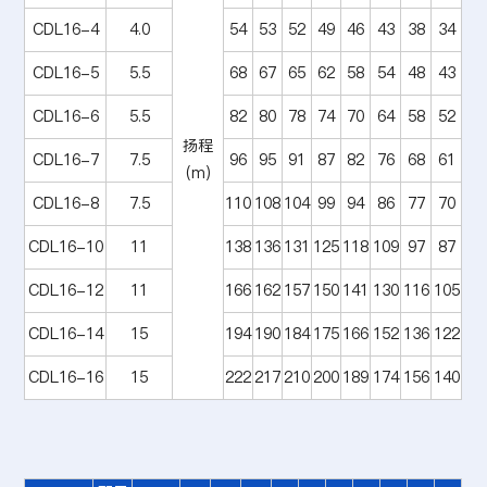
CDL16-4
4.0
54
53
52
49
46
43
38
34
CDL16-5
5.5
68
67
65
62
58
54
48
43
CDL16-6
5.5
82
80
78
74
70
64
58
52
扬程
CDL16-7
7.5
96
95
91
87
82
76
68
61
(m)
CDL16-8
7.5
110
108
104
99
94
86
77
70
CDL16-10
11
138
136
131
125
118
109
97
87
CDL16-12
11
166
162
157
150
141
130
116
105
CDL16-14
15
194
190
184
175
166
152
136
122
CDL16-16
15
222
217
210
200
189
174
156
140