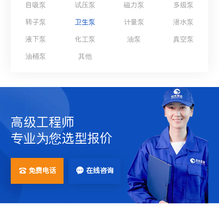
自吸泵
试压泵
磁力泵
多级泵
转子泵
卫生泵
计量泵
潜水泵
液下泵
化工泵
油泵
真空泵
油桶泵
其他
高级工程师
专业为您选型报价
免费电话
在线咨询

